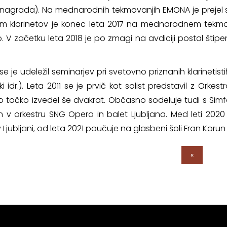
. nagrada). Na mednarodnih tekmovanjih EMONA je prejel sr
m klarinetov je konec leta 2017 na mednarodnem tekmovanj
 V začetku leta 2018 je po zmagi na avdiciji postal štipe
se je udeležil seminarjev pri svetovno priznanih klarinetist
ki idr.). Leta 2011 se je prvič kot solist predstavil z Orke
no točko izvedel še dvakrat. Občasno sodeluje tudi s Simf
 v orkestru SNG Opera in balet Ljubljana. Med leti 2020 
 Ljubljani, od leta 2021 poučuje na glasbeni šoli Fran Korun 
«