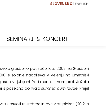
SLOVENSKO
|
ENGLISH
SEMINARJI & KONCERTI
 svojo glasbeno pot začel leta 2003 na Glasbeni
 2010 je šolanje nadaljeval v Velenju na umetniški
 glasbo v Ljubljani. Pod mentorstvom prof. Jožeta
ko ter s posebno pohvalo
summa cum laude
. Prejel
IG osvojil tri srebrne in dve zlati plaketi (2012 in