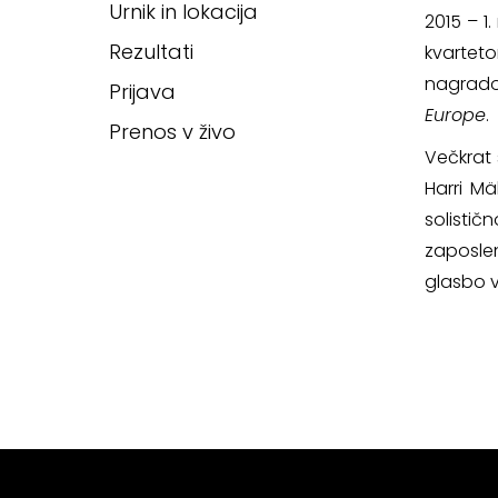
Urnik in lokacija
2015 – 1
Rezultati
kvarteto
nagrado.
Prijava
Europe
.
Prenos v živo
Večkrat 
Harri Mä
solistič
zaposlen
glasbo v