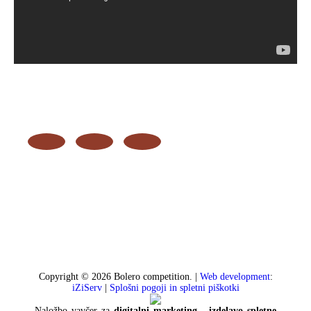
Copyright © 2026 Bolero competition. |
Web development
:
iZiServ
|
Splošni pogoji in spletni piškotki
Naložbo vavčer za
digitalni marketing - izdelavo spletne