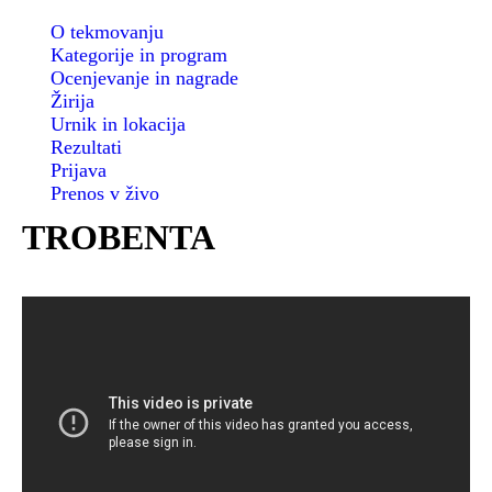
O tekmovanju
Kategorije in program
Ocenjevanje in nagrade
Žirija
Urnik in lokacija
Rezultati
Prijava
Prenos v živo
TROBENTA