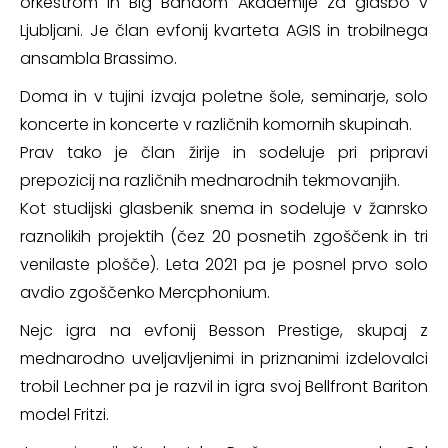
orkestrom in Big Bandom Akademije za glasbo v
Ljubljani. Je član evfonij kvarteta AGIS in trobilnega
ansambla Brassimo.
Doma in v tujini izvaja poletne šole, seminarje, solo
koncerte in koncerte v različnih komornih skupinah.
Prav tako je član žirije in sodeluje pri pripravi
prepozicij na različnih mednarodnih tekmovanjih.
Kot studijski glasbenik snema in sodeluje v žanrsko
raznolikih projektih (čez 20 posnetih zgoščenk in tri
venilaste plošče). Leta 2021 pa je posnel prvo solo
avdio zgoščenko Mercphonium.
Nejc igra na evfonij Besson Prestige, skupaj z
mednarodno uveljavljenimi in priznanimi izdelovalci
trobil Lechner pa je razvil in igra svoj Bellfront Bariton
model Fritzi.