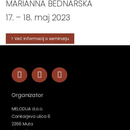
MARIANNA BEDNARSKA
17. – 18. maj 2023
> Več informacij o seminarju
Organizator
MELODIJA d.o.o.
Cankarjeva ulica 6
2366 Muta