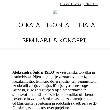
SLOVENSKO
|
ENGLISH
TOLKALA
TROBILA
PIHALA
SEMINARJI & KONCERTI
Aleksandra Šuklar (SLO)
je vsestranska tolkalka in
marimbistka. Njeno igranje je zaznamovano z izjemno
muzikalnostjo, tehnično dovršenostjo, temperamentom
ter občutljivostjo za najrazličnejše glasbene sloge –
lastnosti, ki se združujejo v njen prepoznaven in
samosvoj umetniški izraz. Njeno raznoliko glasbeno
govorico in zvrstno široke nastope zaznamuje razpon
od klasičnega repertoarja in sodobnih skladb pa vse do
filmske glasbe in crossover projektov.