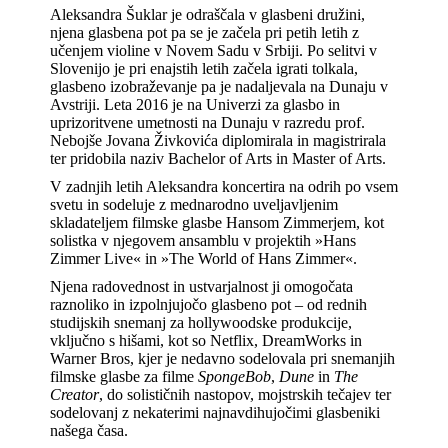
Aleksandra Šuklar je odraščala v glasbeni družini,
njena glasbena pot pa se je začela pri petih letih z
učenjem violine v Novem Sadu v Srbiji. Po selitvi v
Slovenijo je pri enajstih letih začela igrati tolkala,
glasbeno izobraževanje pa je nadaljevala na Dunaju v
Avstriji. Leta 2016 je na Univerzi za glasbo in
uprizoritvene umetnosti na Dunaju v razredu prof.
Nebojše Jovana Živkovića diplomirala in magistrirala
ter pridobila naziv Bachelor of Arts in Master of Arts.
V zadnjih letih Aleksandra koncertira na odrih po vsem
svetu in sodeluje z mednarodno uveljavljenim
skladateljem filmske glasbe Hansom Zimmerjem, kot
solistka v njegovem ansamblu v projektih »Hans
Zimmer Live« in »The World of Hans Zimmer«.
Njena radovednost in ustvarjalnost ji omogočata
raznoliko in izpolnjujočo glasbeno pot – od rednih
studijskih snemanj za hollywoodske produkcije,
vključno s hišami, kot so Netflix, DreamWorks in
Warner Bros, kjer je nedavno sodelovala pri snemanjih
filmske glasbe za filme
SpongeBob
,
Dune
in
The
Creator
, do solističnih nastopov, mojstrskih tečajev ter
sodelovanj z nekaterimi najnavdihujočimi glasbeniki
našega časa.