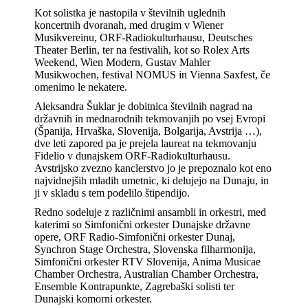
Kot solistka je nastopila v številnih uglednih
koncertnih dvoranah, med drugim v Wiener
Musikvereinu, ORF‑Radiokulturhausu, Deutsches
Theater Berlin, ter na festivalih, kot so Rolex Arts
Weekend, Wien Modern, Gustav Mahler
Musikwochen, festival NOMUS in Vienna Saxfest, če
omenimo le nekatere.
Aleksandra Šuklar je dobitnica številnih nagrad na
državnih in mednarodnih tekmovanjih po vsej Evropi
(Španija, Hrvaška, Slovenija, Bolgarija, Avstrija …),
dve leti zapored pa je prejela laureat na tekmovanju
Fidelio v dunajskem ORF‑Radiokulturhausu.
Avstrijsko zvezno kanclerstvo jo je prepoznalo kot eno
najvidnejših mladih umetnic, ki delujejo na Dunaju, in
ji v skladu s tem podelilo štipendijo.
Redno sodeluje z različnimi ansambli in orkestri, med
katerimi so Simfonični orkester Dunajske državne
opere, ORF Radio-Simfonični orkester Dunaj,
Synchron Stage Orchestra, Slovenska filharmonija,
Simfonični orkester RTV Slovenija, Anima Musicae
Chamber Orchestra, Australian Chamber Orchestra,
Ensemble Kontrapunkte, Zagrebaški solisti ter
Dunajski komorni orkester.