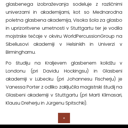
glasbenega izobraževanja sodeluje z različnimi
univerzami in akademijami, kot so Mednarodna
poletna glasbena akademija, Visoka šola za glasbo
in uprizoritvene umetnosti v Stuttgartu ter je vodila
mojstrske tečaje v okviru WorldPercussionGroup na
Sibeliusovi akademiji v Helsinkih in Univerzi v
Birminghamu.
Po študiju na Kraljevem glasbenem kolidžu v
Londonu (pri Davidu Hockingsu) in Glasbeni
akademiji v Lübecku (pri Johannesu Fischerju) je
Vanessa Porter z odliko zaključila magistrski študij na
Glasbeni akademiji v Stuttgartu (pri Marti Klimasari,
Klausu Dreherju in Jürgenu Spitschki).
«