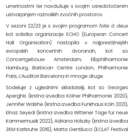
umetnostmi ter navdušuje s svojim osredotočenim
ustvarjanjem raznolikih zvočnih prostorov.
V sezoni 22/23 je s svojim programom
folie à deux
kot solistka organizacije ECHO (European Concert
Hall Organisation) nastopila v najprestižnejših
evropskih koncertnih dvoranah, kot so
Concertgebouw Amsterdam, Elbphilharmonie
Hamburg, Barbican Centre London, Philharmonie
Paris, L’Auditori Barcelona in mnoge druge.
Sodeluje z uglednimi skladatelji, kot so Georges
Aperghis (krstna izvedba Kölner Philharmonie 2020),
Jennifer Walshe (krstna izvedba Funkhaus Köln 2021),
Elnaz Seyedi (krstna izvedba Wittener Tage für neue
Kammermusik 2022), Adriana Hölszky (krstna izvedba
ZKM Karlsruhe 2016), Marta Gentilucci (ECLAT Festival